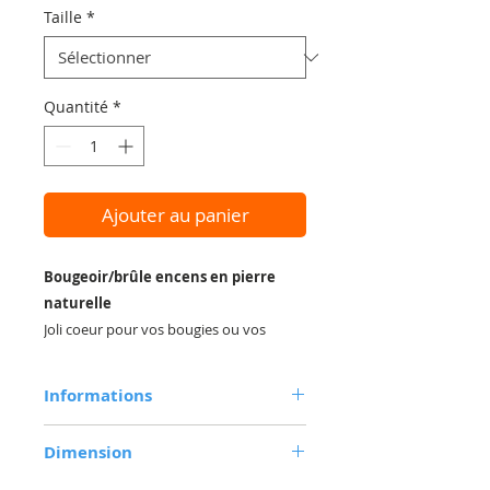
Taille
*
Quantité
*
Ajouter au panier
Bougeoir/brûle encens en pierre
naturelle
Joli coeur pour vos bougies ou vos
batônnets d'encens
De belles dimensions, ces coeurs ont
Informations
une
double utilité
, pour vos
bougies
et brûler vos
encens
. Ils orneront
En pierre ollaire en forme de coeur.
Dimension
Adapté aux bougies et aux
magnifiquement votre table en toute
bâtonnets d'encens.
occasion.