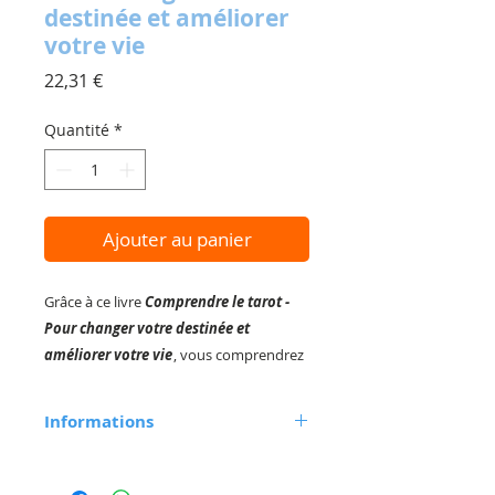
destinée et améliorer
votre vie
Prix
22,31 €
Quantité
*
Ajouter au panier
Grâce à ce livre
Comprendre le tarot -
Pour changer votre destinée et
améliorer votre vie
, vous comprendrez
rapidement les lames du Tarot et
réussirez à vous en servir pour orienter
Informations
votre vie. Lame après lame, découvrez
l'interprétation de l'arcane majeur et de
Lady Lorelei
176 pages
l'arcane mineur.