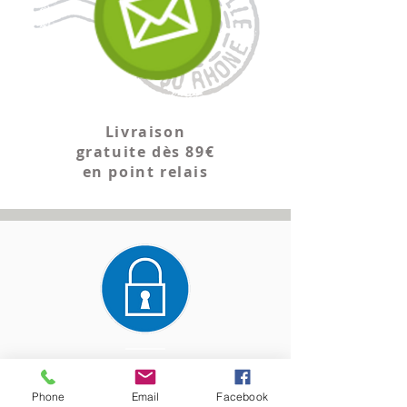
Livraison
gratuite dès 89€
en point relais
Paiement entièrement
sécurisé
Phone
Email
Facebook