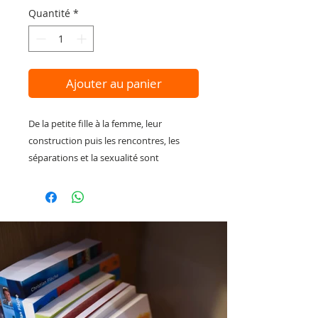
Quantité
*
Ajouter au panier
De la petite fille à la femme, leur
construction puis les rencontres, les
séparations et la sexualité sont
abordées sans tabou. Pour chacune des
étapes, Laurine apporte son propre
témoignage et offre aux femmes les
outils de guérison indispensables, sous
forme d'exercices, de méditations
guidées ou de rituels.