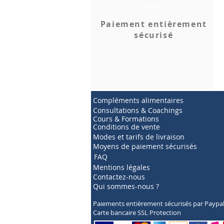
Paiement entièrement
sécurisé
Compléments alimentaires
Consultations & Coachings
Cours & Formations
Conditions de vente
Modes et tarifs de livraison
Moyens de paiement sécurisés
FAQ
Mentions légales
Contactez-nous
Qui sommes-nous ?
Paiements entièrement sécurisés par Paypa
Carte bancaire SSL Protection