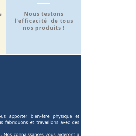
s
Nous testons
l'efficacité de tous
nos produits !
us apporter bien-être physique et
 fabriquons et travaillons avec des
un. Nos connaissances vous aideront à