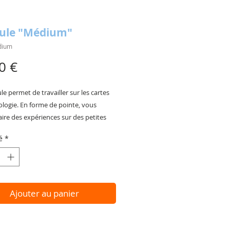
ule "Médium"
dium
Prix
0 €
e permet de travailler sur les cartes
ologie. En forme de pointe, vous
ire des expériences sur des petites
é
*
g
 buis
Ajouter au panier