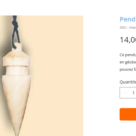
Pend
SKU : me
14,0
Ce pendul
en géobi
pouvez fa
surfaces.
Quantit
Poids : 8
Matière :