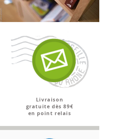
études en cas de problèmes
d’insomnie¹. Soutien apprécié dans les
périodes de tension nerveuse et de
surmenage intellectuel. La passiflore
induit un état de calme.
L’eschscholtzia aide à conserver un
bon moral.
En effet, les parties
aériennes de l’eschscholtzia ont des
propriétés apaisantes. Elle améliore la
qualité du sommeil naturel.
Le millepertuis contribue à
Livraison
maintenir l’équilibre émotionnel,
gratuite dès 89€
notamment en cas d’anxiété, grâce
en point relais
à son effet relaxant.
Le millepertuis
augmente l’adaptation du corps à faire
face aux situations stressantes.