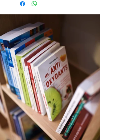
attrayant et contemporain pour
494 pages
interpréter leurs propres tirages de
tarot.
Florian Parisse y explore tous les
domaines qui vous intéressent au
quotidien : travail, amour, santé, etc.
Ainsi, avec plus de 8000 scénarios à
portée de main, vous trouverez des
réponses claires et précises à toutes vos
interrogations. Résultat d'un travail
colossal, cet ouvrage de référence,
étonnant de précision, vous permettra
de décoder aisément tous les messages
du tarot.