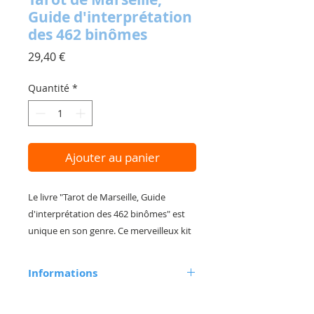
Guide d'interprétation
des 462 binômes
Prix
29,40 €
Quantité
*
Ajouter au panier
Le livre "Tarot de Marseille, Guide
d'interprétation des 462 binômes" est
unique en son genre. Ce merveilleux kit
d'interprétation clés en main, est une
véritable mine d'or pour toutes celles et
Informations
ceux, novices ou connaisseurs, qui
souhaitent se procurer un manuel
Auteur : Florian Parisse
Editions Trajectoire