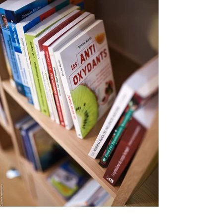
prévoyants ; une vie sentimentale plus
riche et compréhensive ; la possibilité de
donner une éducation à vos enfants en
fonction des adultes qu'ils seront
demain ; dans votre vie professionnelle
des rapports plus-productifs et
coopérants ; l'opportunité de
reconnaître le talent qui est en vous et
lui donner la possibilité de s'exprimer et
de se développer.