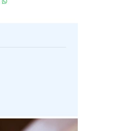
locomoteur du corps. Qui plus est,
tient la souplesse des articulations
,
 à maintenir les articulations et les
lexibles, ce qui permet la
tion d’
une bonne mobilité
.
00 études ont été réalisées
sur cette
puis plus d’un siècle. Des études qui ont
élucider la composition, les activités
ogiques et les effets cliniques de
phytum. De ce fait, cela
permet de
et d’affirmer les applications
tion traditionnelles
.
é en France
à partir d’une racine qui
eulement dans le sud de l’Afrique,
 sec d’harpagophytum est issu d’une
durable, contrôlée et
ueuse de la plante
.