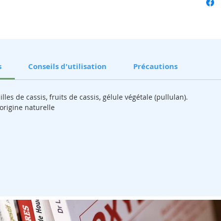
système 
elle sou
en aidant
tendons f
conserva
s
Conseils d'utilisation
Précautions
Près de
7
plante de
les de cassis, fruits de cassis, gélule végétale (pullulan).
permis d’
origine naturelle
pharmacol
l’harpago
soutenir 
d’utilisa
F
abriqu
pousse s
l’extrait
culture 
respect