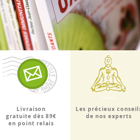
Cassis, fe
Reconnu 
circulatio
égaleme
D’autre p
fonctio
articula
normal
Par ailleu
cassis
sou
des arti
En outre,
Livraison
Les précieux conseil
il apais
gratuite dès 89€
de nos experts
Pour béné
en point relais
plante, no
fruit et 
récolté 