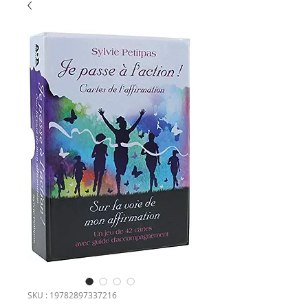
SKU : 19782897337216