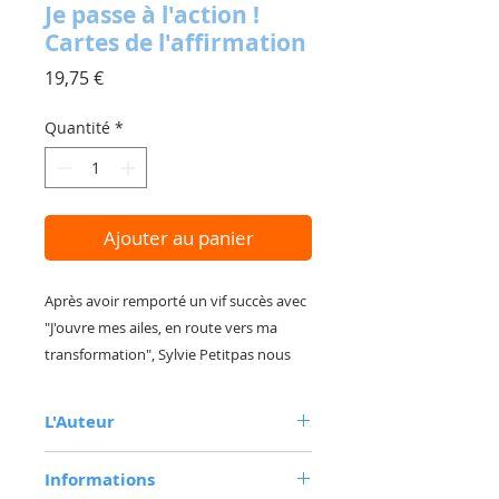
Je passe à l'action !
Cartes de l'affirmation
Prix
19,75 €
Quantité
*
Ajouter au panier
Après avoir remporté un vif succès avec
"J'ouvre mes ailes, en route vers ma
transformation", Sylvie Petitpas nous
revient avec ce nouveau jeu de cartes
comprenant également un guide
L'Auteur
d'accompagnement.
Les messages délivrés par les 42 cartes
Sylvie Petitpas est auteure et
Informations
communicatrice. Diplômée en
du jeu "Je passe à l'action ! Cartes de