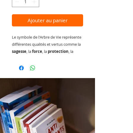
Ajouter au panier
Le symbole de l'Arbre de Vie représente
différentes qualités et vertus comme la
sagesse
, la
force
, la
protection
, la
beauté
, la
bonté
et la
rédemption
.
L'arbre de vie est donc le symbole du
cycle mort-résurrection où la vie et
l'immortalité l'emportent toujours sur la
mort. Avec ses racines fermement
plantées sous terre et ses branches
dirigées vers le ciel, il symbolise le lien
entre le monde terrestre et l'au delà.
Orné de 7 pierres pour les 7 chakras.
Vous recevrez avec votre bijou un