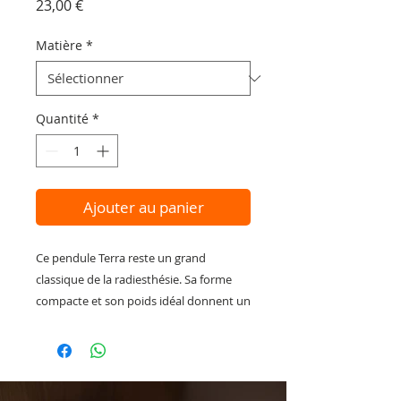
Prix
23,00 €
Matière
*
Quantité
*
Ajouter au panier
C
e pendule Terra reste un grand
classique de la radiesthésie. Sa forme
compacte et son poids idéal donnent un
outil remarquable !
Vous pouvez l'utiliser pour rechercher
une personne ou un objet, localiser des
sources, ... Son champ d'application est