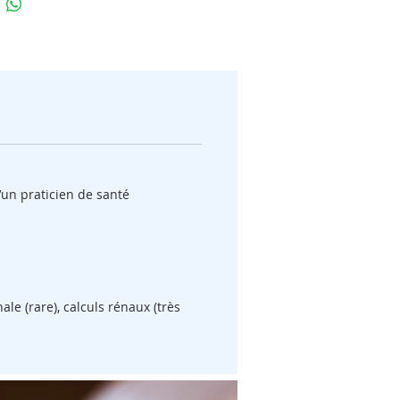
améliore la santé des os
: composée de
m pur, elle est utilisée dans le
ement de l’ostéoporose et autres
les osseux. Des cures régulières de
l pishti contribuent au maintien de la
té minérale osseuse, au renforcement
s et de l'émail dentaire.
orrige les anomalies digestives
: Elle
être recommandée en cas
’un praticien de santé
igestion, de brûlures d’estomac,
nnement intestinal, flatulences, ulcère
que, reflux gastro-œsophagien,
ipation, douleurs à l’estomac.
 un effet rafraîchissant et apaisant sur
rps
. Elle soulage la fièvre et des
e (rare), calculs rénaux (très
ômes associés. Elle pourrait aider à
er certaines hormones responsables
ouffées de chaleur et de la
piration.