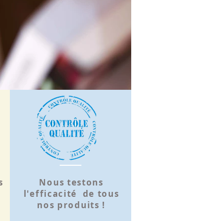
favorise également la régénération des
s
: anti-hémostatique, elle aide à
er les hémorragies et elle accélère la
isation des plaies.
s
Nous testons
l'efficacité de tous
nos produits !