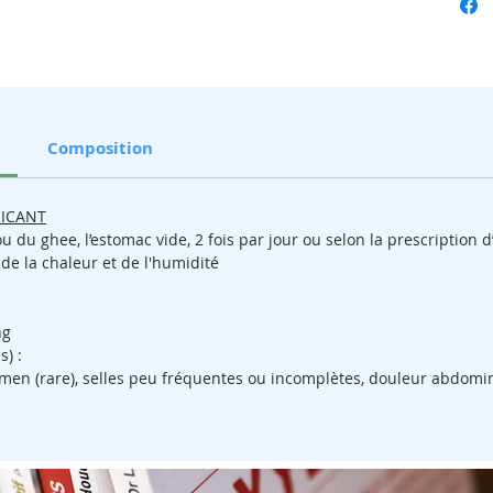
Elle 
calciu
trait
troub
prava
densi
Composition
des o
Elle c
RICANT
peut 
 du ghee, l’estomac vide, 2 fois par jour ou selon la prescription d
d’ind
 de la chaleur et de l'humidité
ballo
pepti
const
ng
Elle a
s) :
le co
men (rare), selles peu fréquentes ou incomplètes, douleur abdominal
sympt
régul
des b
trans