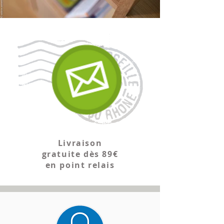
À utiliser avec prudence en
association avec des
médicaments sédatifs,
antidépresseurs et
antiépileptiques, en cas de
tension artérielle élevée, de
problèmes rénaux.
Livraison
gratuite dès 89€
en point relais